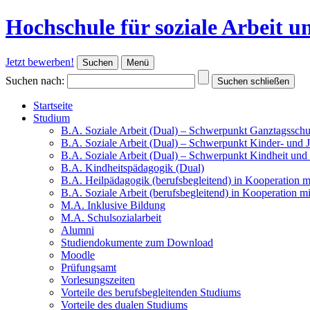
Hochschule für soziale Arbeit 
Jetzt bewerben!
Suchen
Menü
Suchen nach:
Suchen schließen
Startseite
Studium
B.A. Soziale Arbeit (Dual) – Schwerpunkt Ganztagsschu
B.A. Soziale Arbeit (Dual) – Schwerpunkt Kinder- und 
B.A. Soziale Arbeit (Dual) – Schwerpunkt Kindheit und
B.A. Kindheitspädagogik (Dual)
B.A. Heilpädagogik (berufsbegleitend) in Kooperation m
B.A. Soziale Arbeit (berufsbegleitend) in Kooperation m
M.A. Inklusive Bildung
M.A. Schulsozialarbeit
Alumni
Studiendokumente zum Download
Moodle
Prüfungsamt
Vorlesungszeiten
Vorteile des berufsbegleitenden Studiums
Vorteile des dualen Studiums