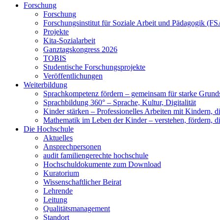
Forschung
Forschung
Forschungsinstitut für Soziale Arbeit und Pädagogik (F
Projekte
Kita-Sozialarbeit
Ganztagskongress 2026
TOBIS
Studentische Forschungsprojekte
Veröffentlichungen
Weiterbildung
Sprachkompetenz fördern – gemeinsam für starke Grund
Sprachbildung 360° – Sprache, Kultur, Digitalität
Kinder stärken – Professionelles Arbeiten mit Kindern, d
Mathematik im Leben der Kinder – verstehen, fördern, dig
Die Hochschule
Aktuelles
Ansprechpersonen
audit familiengerechte hochschule
Hochschuldokumente zum Download
Kuratorium
Wissenschaftlicher Beirat
Lehrende
Leitung
Qualitätsmanagement
Standort