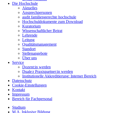
Die Hochschule
Aktuelles
Ansprechpersonen
audit familiengerechte hochschule
Hochschuldokumente zum Download
Kuratorium
Wissenschaftlicher Beirat
Lehrende
Leitung
Qualitätsmanagement
Standort
Stellenangebote
Über uns
Service
Dozent:in werden
Duale:r Praxispartner:in werden
Institutionelle Akkreditierung: Interner Bereich
Datenschutz
Cookie-Einstellungen
Kontakt
Impressum
Bereich für Fachpersonal
Studium
M.A. Inklusive Bildung