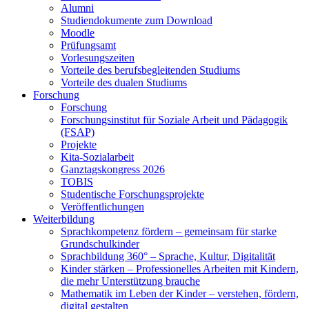
Alumni
Studiendokumente zum Download
Moodle
Prüfungsamt
Vorlesungszeiten
Vorteile des berufsbegleitenden Studiums
Vorteile des dualen Studiums
Forschung
Forschung
Forschungsinstitut für Soziale Arbeit und Pädagogik
(FSAP)
Projekte
Kita-Sozialarbeit
Ganztagskongress 2026
TOBIS
Studentische Forschungsprojekte
Veröffentlichungen
Weiterbildung
Sprachkompetenz fördern – gemeinsam für starke
Grundschulkinder
Sprachbildung 360° – Sprache, Kultur, Digitalität
Kinder stärken – Professionelles Arbeiten mit Kindern,
die mehr Unterstützung brauche
Mathematik im Leben der Kinder – verstehen, fördern,
digital gestalten