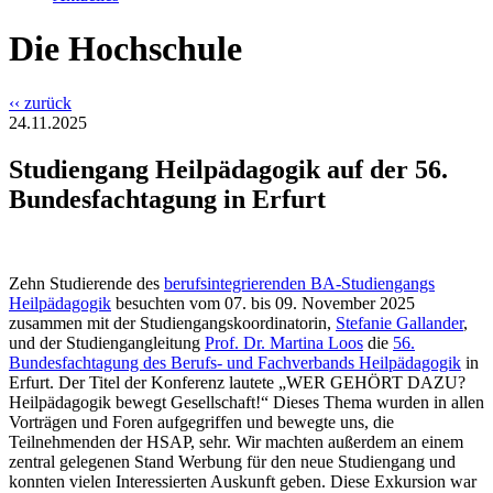
Die Hochschule
‹‹ zurück
24.11.2025
Studiengang Heilpädagogik auf der 56.
Bundesfachtagung in Erfurt
Zehn Studierende des
berufsintegrierenden BA-Studiengangs
Heilpädagogik
besuchten vom 07. bis 09. November 2025
zusammen mit der Studiengangskoordinatorin,
Stefanie Gallander
,
und der Studiengangleitung
Prof. Dr. Martina Loos
die
56.
Bundesfachtagung des Berufs- und Fachverbands Heilpädagogik
in
Erfurt. Der Titel der Konferenz lautete „WER GEHÖRT DAZU?
Heilpädagogik bewegt Gesellschaft!“ Dieses Thema wurden in allen
Vorträgen und Foren aufgegriffen und bewegte uns, die
Teilnehmenden der HSAP, sehr. Wir machten außerdem an einem
zentral gelegenen Stand Werbung für den neue Studiengang und
konnten vielen Interessierten Auskunft geben. Diese Exkursion war