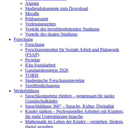
Alumni
Studiendokumente zum Download
Moodle
Prüfungsamt
Vorlesungszeiten
Vorteile des berufsbegleitenden Studiums
Vorteile des dualen Studiums
Forschung
Forschung
Forschungsinstitut für Soziale Arbeit und Pädagogik
(FSAP)
Projekte
Kita-Sozialarbeit
Ganztagskongress 2026
TOBIS
Studentische Forschungsprojekte
Veröffentlichungen
Weiterbildung
Sprachkompetenz fördern – gemeinsam für starke
Grundschulkinder
Sprachbildung 360° – Sprache, Kultur, Digitalität
Kinder stärken – Professionelles Arbeiten mit Kindern,
die mehr Unterstützung brauche
Mathematik im Leben der Kinder – verstehen, fördern,
digital gestalten